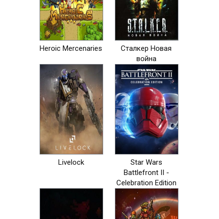
Heroic Mercenaries
Сталкер Новая
война
Livelock
Star Wars
Battlefront II -
Celebration Edition