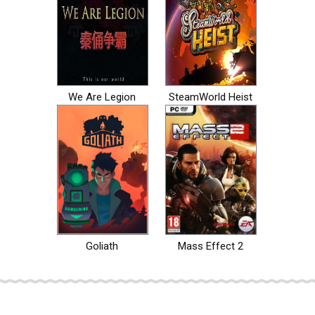
We Are Legion
SteamWorld Heist
Goliath
Mass Effect 2