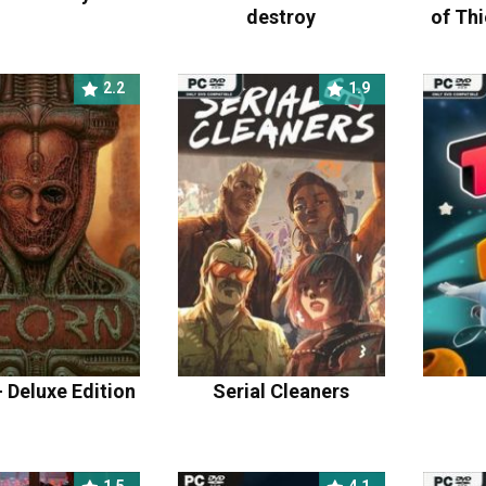
destroy
of Thi
2.2
1.9
 Deluxe Edition
Serial Cleaners