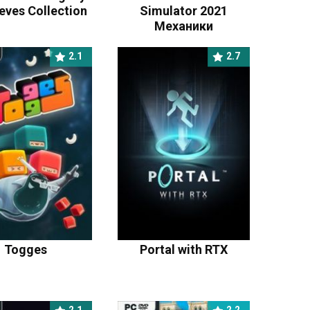
eves Collection
Simulator 2021
Механики
2.1
2.7
Togges
Portal with RTX