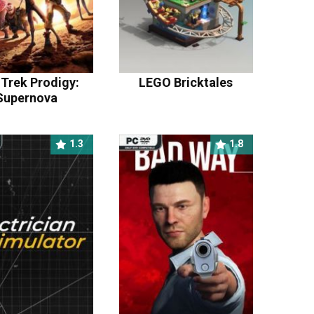
 Trek Prodigy:
LEGO Bricktales
Supernova
1.3
1.8