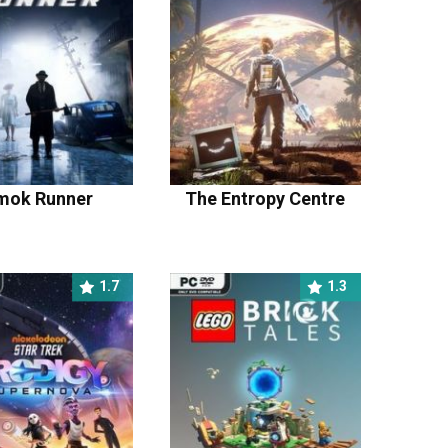
mok Runner
The Entropy Centre
1.7
1.3