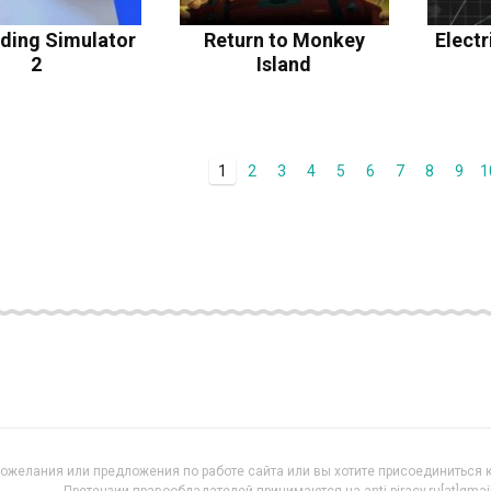
lding Simulator
Return to Monkey
Electr
2
Island
1
2
3
4
5
6
7
8
9
1
пожелания или предложения по работе сайта или вы хотите присоединиться к