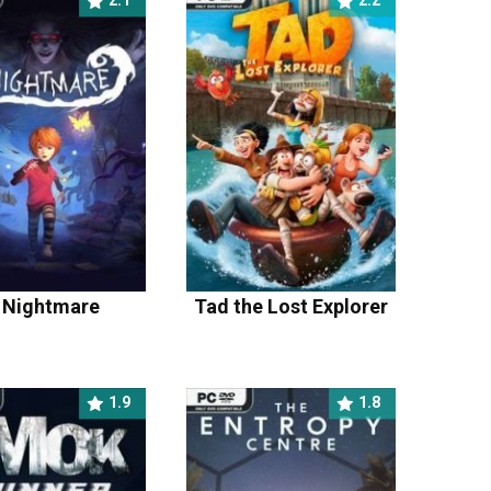
2.1
2.2
n Nightmare
Tad the Lost Explorer
1.9
1.8