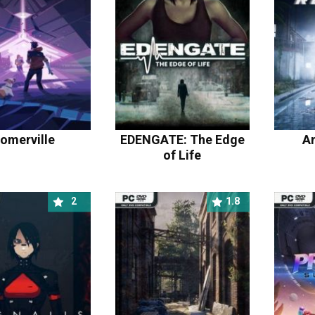
omerville
EDENGATE: The Edge
A
of Life
2
1.8