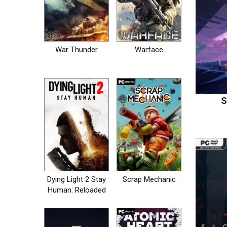
War Thunder
Warface
S
Dying Light 2 Stay
Scrap Mechanic
Human: Reloaded
Edition