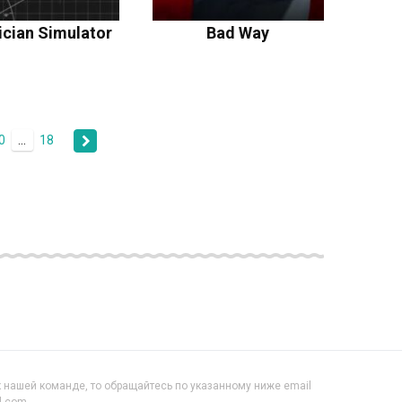
ician Simulator
Bad Way
0
...
18
 нашей команде, то обращайтесь по указанному ниже email