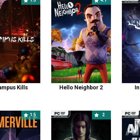
1.5
4.1
ampus Kills
Hello Neighbor 2
I
1.5
2