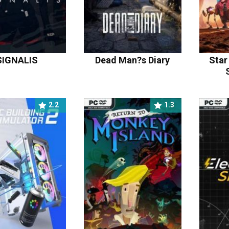
SIGNALIS
Dead Man?s Diary
Star
2.2
1.3