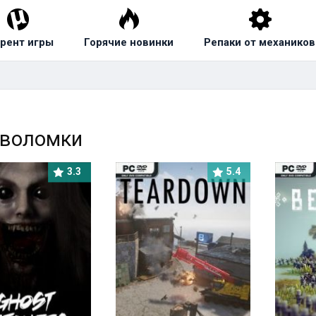
рент игры
Горячие новинки
Репаки от механиков
оволомки
3.3
5.4