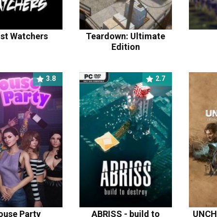
st Watchers
Teardown: Ultimate
Edition
3.8
2.7
ouse Party
ABRISS - build to
UNCH