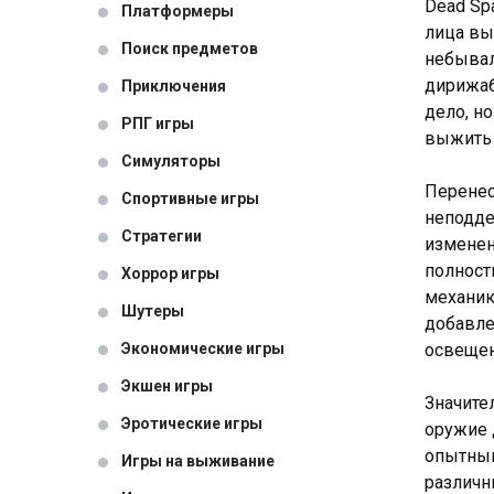
Dead Sp
Платформеры
лица вы
Поиск предметов
небывал
дирижаб
Приключения
дело, н
РПГ игры
выжить 
Симуляторы
Перенес
Спортивные игры
неподде
Стратегии
изменен
полност
Хоррор игры
механик
Шутеры
добавле
Экономические игры
освещен
Экшен игры
Значите
Эротические игры
оружие 
опытным
Игры на выживание
различн