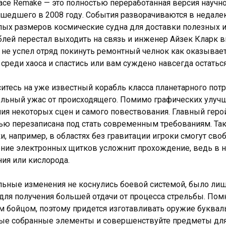
ace Remake — это полностью переработанная версия научно
шедшего в 2008 году. События разворачиваются в недале
ых размеров космические судна для доставки полезных ис
лей перестал выходить на связь и инженер Айзек Кларк в
о не успел отряд покинуть ремонтный челнок как оказывае
среди хаоса и спастись или вам суждено навсегда остатьс
итесь на уже известный корабль класса планетарного пот
льный ужас от происходящего. Помимо графических улучш
ия некоторых сцен и самого повествования. Главный герой
ью перезаписана под стать современным требованиям. Т
и, например, в областях без гравитации игроки смогут св
ние электронных щитков усложнит прохождение, ведь в не
ия или кислорода.
льные изменения не коснулись боевой системой, было ли
для получения большей отдачи от процесса стрельбы. Помн
 бойцом, поэтому придется изготавливать оружие буквал
ые собранные элементы и совершенствуйте предметы дл