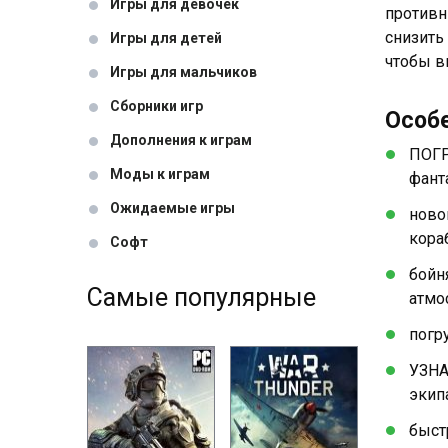
Игры для девочек
противн
снизить
Игры для детей
чтобы в
Игры для мальчиков
Сборники игр
Особ
Дополнения к играм
ПОГР
Моды к играм
фант
Ожидаемые игры
ново
кора
Софт
бойн
Самые популярные
атмо
погр
УЗНА
экип
быст