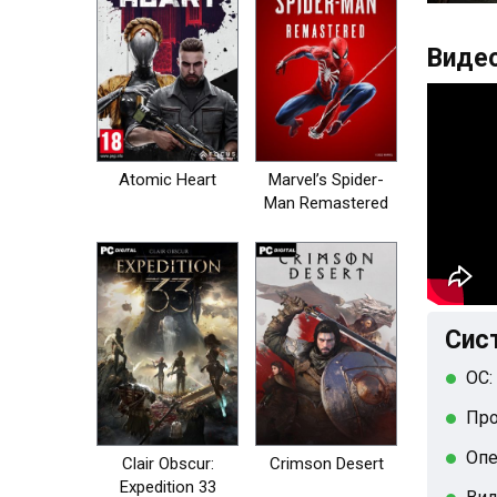
Видео
Atomic Heart
Marvel’s Spider-
Man Remastered
на пк
Сис
ОС:
Про
Опе
Clair Obscur:
Crimson Desert
Expedition 33