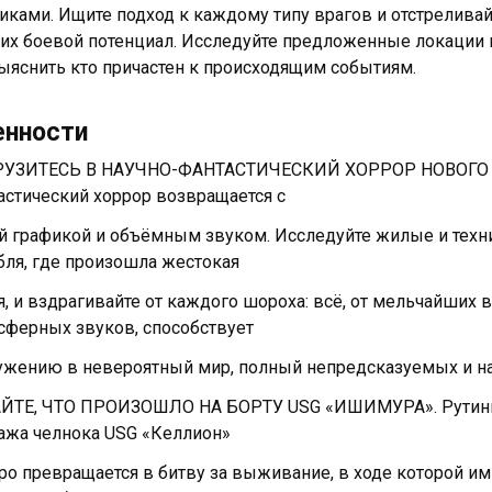
иками. Ищите подход к каждому типу врагов и отстреливай
 их боевой потенциал. Исследуйте предложенные локации 
ыяснить кто причастен к происходящим событиям.
енности
УЗИТЕСЬ В НАУЧНО-ФАНТАСТИЧЕСКИЙ ХОРРОР НОВОГО П
астический хоррор возвращается с
й графикой и объёмным звуком. Исследуйте жилые и техн
бля, где произошла жестокая
я, и вздрагивайте от каждого шороха: всё, от мельчайших
сферных звуков, способствует
ужению в невероятный мир, полный непредсказуемых и 
ЙТЕ, ЧТО ПРОИЗОШЛО НА БОРТУ USG «ИШИМУРА». Рутинно
ажа челнока USG «Келлион»
ро превращается в битву за выживание, в ходе которой и