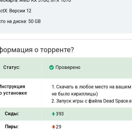
еокарта: AMD RX 5700, GTX 1070
ectX: Версии 12
то на диске: 50 GB
формация о торренте?
Статус:
Проверено
Инструкция
1. Скачать в любое место на вашем 
о установке
не было кириллицы)
2. Запуск игры с файла Dead Space.
Сиды:
393
Пиры:
29