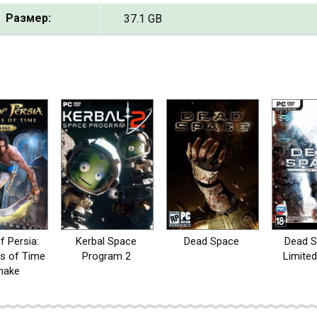
Размер:
37.1 GB
f Persia:
Kerbal Space
Dead Space
Dead S
s of Time
Program 2
Limited
make