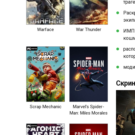
траг
Раск
экип
Warface
War Thunder
ИМПР
кошм
расп
кото
моди
Скри
Scrap Mechanic
Marvel's Spider-
Man: Miles Morales