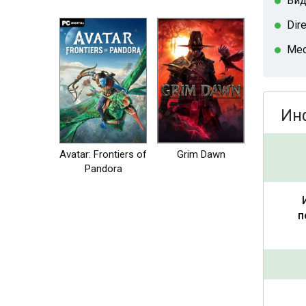
Вид
Dir
Мес
Ин
Avatar: Frontiers of
Grim Dawn
Pandora
п