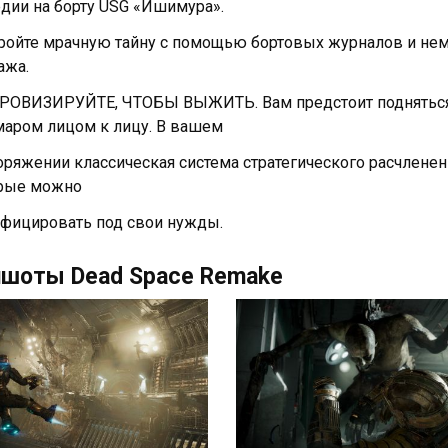
едии на борту USG «Ишимура».
ройте мрачную тайну с помощью бортовых журналов и не
ажа.
ОВИЗИРУЙТЕ, ЧТОБЫ ВЫЖИТЬ. Вам предстоит подняться н
аром лицом к лицу. В вашем
оряжении классическая система стратегического расчлене
рые можно
фицировать под свои нужды.
ншоты Dead Space Remake