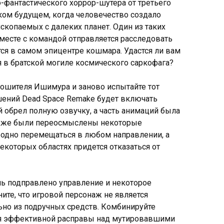
-фантастического хоррор-шутера от третьего
ком будущем, когда человечество создало
копаемых с далеких планет. Один из таких
месте с командой отправляется расследовать
тся в самом эпицентре кошмара. Удастся ли вам
я в братской могиле космического саркофага?
рошителя Ишимура и заново испытайте тот
ений Dead Space Remake будет включать
 обрел полную озвучку, а часть анимаций была
акже были переосмыслены некоторые
ободно перемещаться в любом направлении, а
которых областях придется отказаться от
шь подправлено управление и некоторое
ите, что игровой персонаж не является
ьно из подручных средств. Комбинируйте
я эффективной расправы над мутировавшими