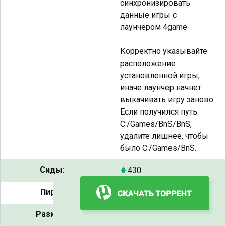
синхронизировать
данные игры с
лаунчером 4game
Корректно указывайте
расположение
установленной игры,
иначе лаунчер начнет
выкачивать игру заново.
Если получился путь
С:/Games/BnS/BnS,
удалите лишнее, чтобы
было С:/Games/BnS.
Сиды:
430
Пиры:
24
Размер:
36.79 ГБ