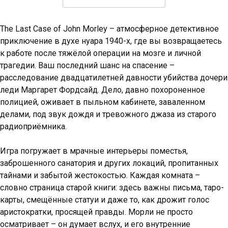
The Last Case of John Morley – атмосферное детективное
приключение в духе нуара 1940-х, где вы возвращаетесь
к работе после тяжёлой операции на мозге и личной
трагедии. Ваш последний шанс на спасение –
расследование двадцатилетней давности убийства дочери
леди Маргарет Фордсайд. Дело, давно похороненное
полицией, оживает в пыльном кабинете, заваленном
делами, под звук дождя и тревожного джаза из старого
радиоприёмника.
Игра погружает в мрачные интерьеры поместья,
заброшенного санатория и других локаций, пропитанных
тайнами и забытой жестокостью. Каждая комната –
словно страница старой книги: здесь важны письма, таро-
карты, смещённые статуи и даже то, как дрожит голос
аристократки, просящей правды. Морли не просто
осматривает – он думает вслух, и его внутренние