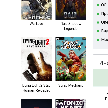
ОС:
Про
Опе
Warface
Raid Shadow
Legends
Вид
Мес
Ин
Dying Light 2 Stay
Scrap Mechanic
Human: Reloaded
Edition
п