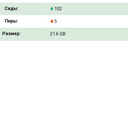
Сиды:
102
Пиры:
5
Размер:
21.6 GB