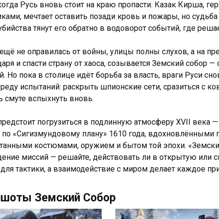
когда Русь вновь стоит на краю пропасти. Казак Кирша, г
иками, мечтает оставить позади кровь и пожары, но судьба
убийства тянут его обратно в водоворот событий, где реша
ещё не оправилась от войны, улицы полны слухов, а на пр
царя и спасти страну от хаоса, созывается Земский собор —
й. Но пока в столице идёт борьба за власть, враги Руси с
ереду испытаний: раскрыть шпионские сети, сразиться с к
ть смуте вспыхнуть вновь.
предстоит погрузиться в подлинную атмосферу XVII века
по «Сигизмундовому плану» 1610 года, вдохновлёнными п
танными костюмами, оружием и бытом той эпохи. «Земски
ение миссий — решайте, действовать ли в открытую или с
 для тактики, а взаимодействие с миром делает каждое 
ншоты Земский Собор