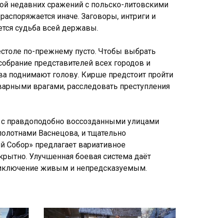
ерой недавних сражений с польско-литовскими
 распоряжается иначе. Заговоры, интриги и
ется судьба всей державы.
естоле по-прежнему пусто. Чтобы выбрать
 собрание представителей всех городов и
нова поднимают голову. Кирше предстоит пройти
оварными врагами, расследовать преступления
 — с правдоподобно воссозданными улицами
олотнами Васнецова, и тщательно
й Собор» предлагает вариативное
крытно. Улучшенная боевая система даёт
приключение живым и непредсказуемым.