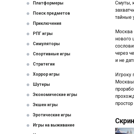
Смуты, 
Платформеры
захватч
Поиск предметов
тайные 
Приключения
Москва 
РПГ игры
нового 
Симуляторы
сослови
через ч
Спортивные игры
и не да
Стратегии
Хоррор игры
Игроку 
Москвы 
Шутеры
прорабо
Экономические игры
прохожд
простор
Экшен игры
Эротические игры
Скри
Игры на выживание