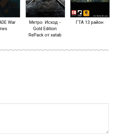
DE War
Метро: Исход -
ГТА 13 район
ries
Gold Edition
RePack от xatab