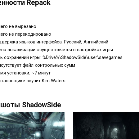
нности Repack
его не вырезано
его не перекодировано
держка языков интерфейса: Русский, Английский
на локализации осуществляется в настройках игры
ь сохранений игры: %Drive%\ShadowSide\user\savegames
сутствует файл контрольных сумм
мя установки: ~7 минут
становщике звучит Kim Waters
ншоты ShadowSide