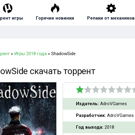
рент игры
Горячие новинки
Репаки от механиков
ррент
»
Игры 2018 года
» ShadowSide
owSide скачать торрент
Издатель:
AdroVGames
Разработчик:
AdroVGames
Год выхода:
2018