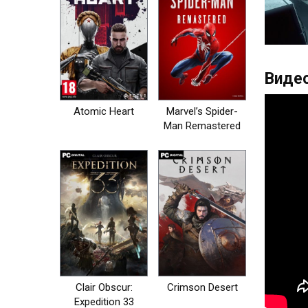
Видео
Atomic Heart
Marvel’s Spider-
Man Remastered
на пк
Clair Obscur:
Crimson Desert
Expedition 33