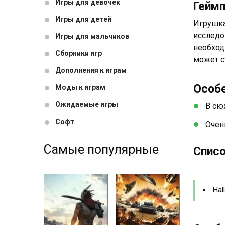
Игры для девочек
Гейм
Игры для детей
Игрушка
исследо
Игры для мальчиков
необход
Сборники игр
может с
Дополнения к играм
Особ
Моды к играм
Ожидаемые игры
В сю
Софт
Очен
Самые популярные
Списо
Hal