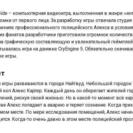
ide – компьютерная видеоигра, выполненная в жанре «ин
омки от первого лица. За разработку игры отвечала студи
ениях профессионального полицейского Алекса в условия
их фанатов разработчики приготовили огромное количеств
на графическую составляющую и увлекательный геймплей
тывалась игра на движке CryEngine 5. Обязательно скачива
е игры.
ет
 игры развиваются в городе Найтвуд. Небольшой городок 
 коп Алекс Картер. Каждый день он оберегает жителей гор
лений, рискуя своей жизнью. Но в какой-то момент всё к
е Алекс попадает в аварию и теряет сознание. Когда прихо
мом месте. По мере исследования помещений, Алекс начин
дится. Когда-то очень давно в этом месте полицейский пр