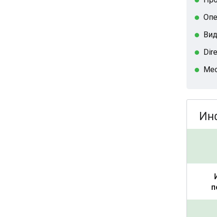
Опе
Вид
Dir
Мес
Ин
п