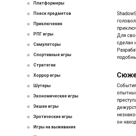
Платформеры
ShadowS
Поиск предметов
головол
Приключения
приключ
РПГ игры
Для сво
сделан 
Симуляторы
Разраба
Спортивные игры
подобны
Стратегии
Сюж
Хоррор игры
События
Шутеры
опытный
Экономические игры
преступ
Экшен игры
дежурств
незнако
Эротические игры
он нахо
Игры на выживание