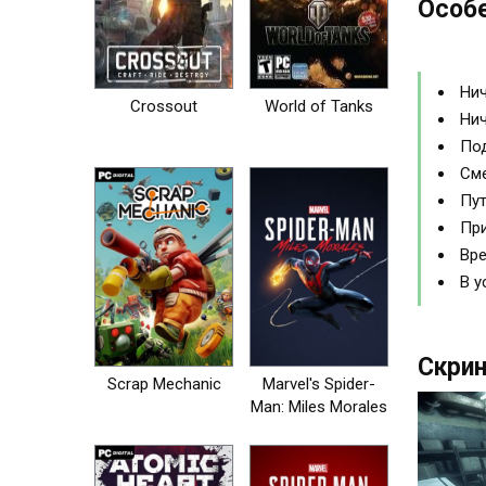
Особе
Нич
Crossout
World of Tanks
Нич
Под
Сме
Пут
При
Вре
В у
Скри
Scrap Mechanic
Marvel's Spider-
Man: Miles Morales