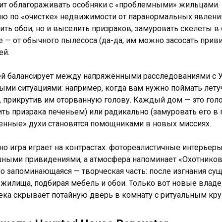
ит облагораживать особняки с «проблемными» жильцами. 
ю по «очистке» недвижимости от паранормальных явлений,
ить обои, но и выселить призраков, замуровать скелеты в 
е — от обычного пылесоса (да-да, им можно засосать прив
ей.
й балансирует между напряжёнными расследованиями с У
ыми ситуациями: например, когда вам нужно поймать лет
, прикрутив им оторванную голову. Каждый дом — это гол
ить призрака печеньем) или радикально (замуровать его в
енные» духи становятся помощниками в новых миссиях.
но игра играет на контрастах: фотореалистичные интерьер
ными привидениями, а атмосфера напоминает «Охотников
о запоминающаяся — творческая часть: после изгнания су
жилища, подбирая мебель и обои. Только вот новые владе
ека скрывает потайную дверь в комнату с ритуальным круг