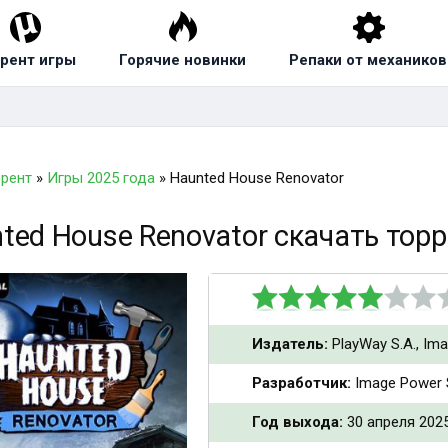
рент игры
Горячие новинки
Репаки от механиков
ррент
»
Игры 2025 года
» Haunted House Renovator
ted House Renovator скачать тор
Издатель:
PlayWay S.A., Ima
Разработчик:
Image Power 
Год выхода:
30 апреля 202