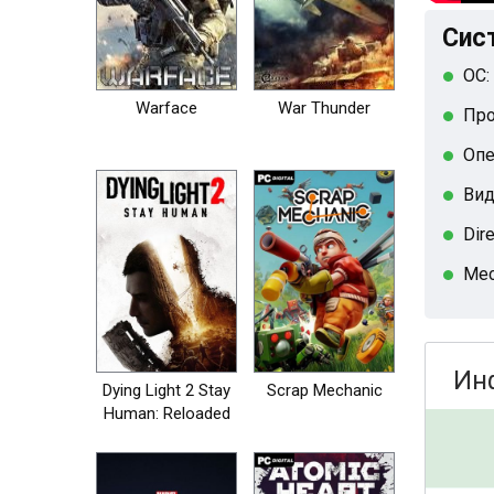
Сис
ОС:
Warface
War Thunder
Про
Опе
Вид
Dir
Мес
Ин
Dying Light 2 Stay
Scrap Mechanic
Human: Reloaded
Edition