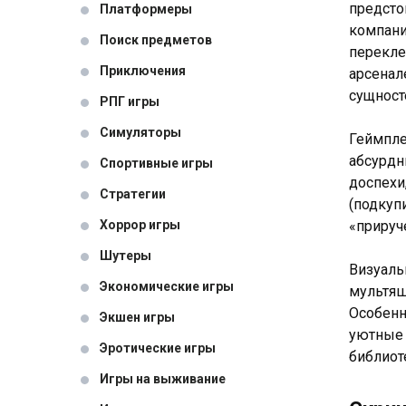
предсто
Платформеры
компани
Поиск предметов
перекле
Приключения
арсенал
сущност
РПГ игры
Симуляторы
Геймпле
абсурдн
Спортивные игры
доспехи
Стратегии
(подкуп
Хоррор игры
«прируч
Шутеры
Визуаль
Экономические игры
мультяш
Особенн
Экшен игры
уютные 
Эротические игры
библиот
Игры на выживание