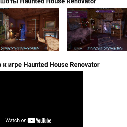
шоты Haunted House Renovator
 к игре Haunted House Renovator