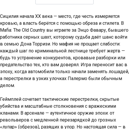
Сицилия начала XX века — место, где честь измеряется
кровью, а власть берётся с помощью обреза и стилета. В
Mafia: The Old Country вы играете за Энцо Фавару, бывшего
работника серных шахт, которому судьба даёт шанс войти
в семью Дона Торризи. Но мафия не прощает слабости:
каждый шаг по криминальной лестнице требует жертв —
будь то устранение конкурентов, кровавые разборки или
предательство тех, кто вам доверял. Игра переносит вас в
эпоху, когда автомобили только начали заменять лошадей,
а перестрелки в узких улочках Палермо были обычным
делом.
Геймплей сочетает тактические перестрелки, скрытые
убийства и масштабные столкновения с вражескими
кланами. В арсенале — аутентичное оружие эпохи: от
револьверов с медленной перезарядкой до грозных
«лупар» (обрезов), разящих в упор. Но настоящая сила — в