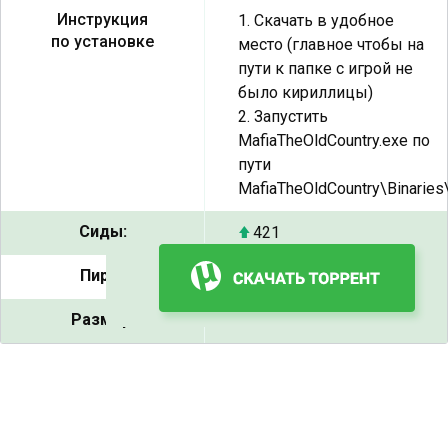
Инструкция
1. Скачать в удобное
по установке
место (главное чтобы на
пути к папке с игрой не
было кириллицы)
2. Запустить
MafiaTheOldCountry.exe по
пути
MafiaTheOldCountry\Binarie
Сиды:
421
Пиры:
30
Размер:
46.5 GB