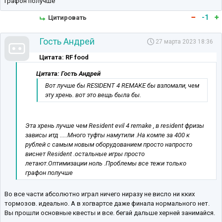
графон получше
-1
Цитировать
Гость Андрей
27 марта 2023 18:36
Цитата: RF food
Цитата: Гость Андрей
Вот лучше бы RESIDENT 4 REMAKE бы взломали, чем
эту хрень. вот это вещь была бы.
Эта хрень лучше чем Resident evil 4 remake , в resident фризы
зависы итд .....Много туфты намутили .На компе за 400 к
рублей с самым новым оборудованием просто напросто
виснет Resident .остальные игры просто
летают.Оптимизации ноль .Проблемы все тежи только
графон получше
Во все части абсолютно играл ничего ниразу не висло ни кких
тормозов. идеально. А в хогвартсе даже финала нормального нет.
Вы прошли основные квесты и все. бегай дальше херней занимайся.