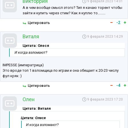
Викторрия
9 февраля 2023 14:01
А в чем вообще смысл этого? Тип я качаю торент чтобы
зайти и купить через стим? Как я куплю то.........
-2
Цитировать
Виталя
9 февраля 2023 14:29
Цитата: Олеся
И когда взломают?
IMPESSE (императрица)
Это вроде топ 1 взломщица по играм и она обещает к 20-23 числу
фул кряк :)
-4
Цитировать
Олен
9 февраля 2023 17:20
Цитата: Виталя
Цитата: Олеся
И когда взломают?