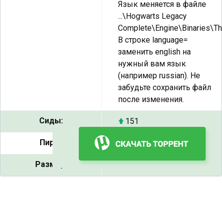
Язык меняется в файле
...\Hogwarts Legacy
Complete\Engine\Binaries\Th
В строке language=
заменить english на
нужный вам язык
(например russian). Не
забудьте сохранить файл
после изменения.
Сиды:
151
Пиры:
5
Размер:
88.5 GB