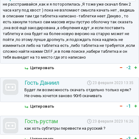
не расстраивайся ,как и я поторопилась ,Я тоже уже скачал блин 2
часа кату под хвост ) пока не взломают смысла качать нет , видишь
в описании там где таблетка написано -таблетки неет Денуво , то
есть хакнули только сам массив игры пустую оболочку так сказать
,она всё ещё закодирована ,а обнуления идут ,и если поставить
таблетку и она будет на более новую версию на старую может не
пойти ,по этому лучше дропнуть ,и подождать пока надпись не
измениться либо на таблетка есть ,либо таблетка не требуется ,если
сложно найти нажми Ctrl F ,и в появ поиске ,набери таблетка и он
тебя выведет на то место где это написано
-2
Цитировать
Гость Даниил
23 февраля 2023 13:35
Будет ли возможность скачать отдельно только кряк?
Не очень хочется заново 90гб скачивать
-1
Цитировать
Гость рустам
23 февраля 2023 16:26
как хоть субтитры перевести на русский ?
-3
Цитировать