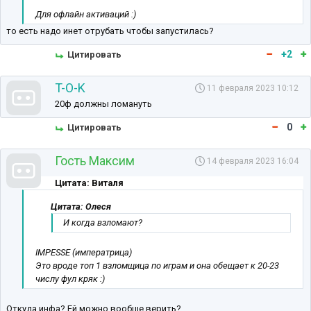
Для офлайн активаций :)
то есть надо инет отрубать чтобы запустилась?
+2
Цитировать
T-O-K
11 февраля 2023 10:12
20ф должны ломануть
0
Цитировать
Гость Максим
14 февраля 2023 16:04
Цитата: Виталя
Цитата: Олеся
И когда взломают?
IMPESSE (императрица)
Это вроде топ 1 взломщица по играм и она обещает к 20-23
числу фул кряк :)
Откуда инфа? Ей можно вообще верить?