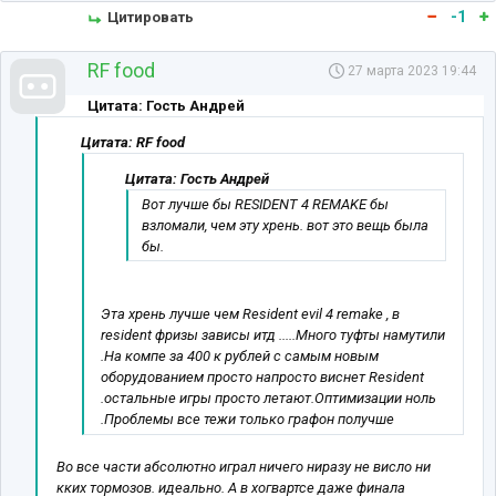
-1
Цитировать
RF food
27 марта 2023 19:44
Цитата: Гость Андрей
Цитата: RF food
Цитата: Гость Андрей
Вот лучше бы RESIDENT 4 REMAKE бы
взломали, чем эту хрень. вот это вещь была
бы.
Эта хрень лучше чем Resident evil 4 remake , в
resident фризы зависы итд .....Много туфты намутили
.На компе за 400 к рублей с самым новым
оборудованием просто напросто виснет Resident
.остальные игры просто летают.Оптимизации ноль
.Проблемы все тежи только графон получше
Во все части абсолютно играл ничего ниразу не висло ни
кких тормозов. идеально. А в хогвартсе даже финала