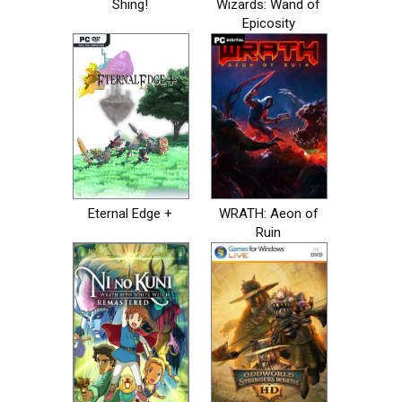
Shing!
Wizards: Wand of
Epicosity
Eternal Edge +
WRATH: Aeon of
Ruin