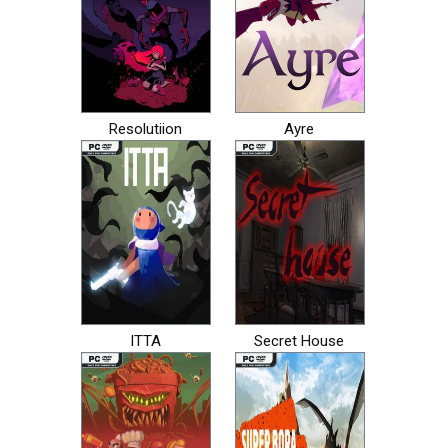
Resolutiion
Ayre
ITTA
Secret House