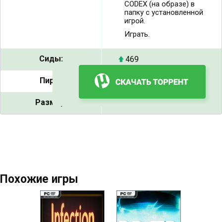
CODEX (на образе) в
папку с установленной
игрой.
Играть.
Сиды:
469
Пиры:
21
Размер:
10.56 GB
Похожие игры