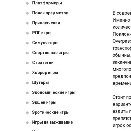
Платформеры
В совре
Поиск предметов
Именно 
Приключения
количес
РПГ игры
Поклонн
Overpas
Симуляторы
транспо
Спортивные игры
обычных
заканчи
Стратегии
многопо
Хоррор игры
предпоч
Шутеры
времени 
Экономические игры
Стоит п
Экшен игры
вариант
ездить 
Эротические игры
препятс
Игры на выживание
игрок о