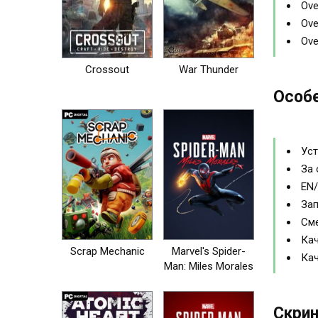
Ove
Ove
Ove
Crossout
War Thunder
Особе
Уст
За 
EN/
Зап
Сме
Кач
Scrap Mechanic
Marvel's Spider-
Кач
Man: Miles Morales
Скрин