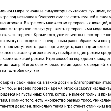
менном мире гоночные симуляторы считаются лучшими, по
игра под названием Overpass смогла стать лучшей в свое
тва игроков. В игре есть множество прекрасных локаций, 
ики мотоциклов смогут управлять прекрасными моделями д
s скачать торрент. Кроме того, уже известны некоторые 
рта смогут насладиться прекрасным разнообразием и поиг
 гонок могут взять транспорт и видеть, как он двигается и
вается поскольку игроки смогут выбрать один режим среди
льзовательский режим. Игра способна порадовать каждого 
итает жанр. В игре есть множество интересных заданий, а 
на то, чтобы скучать.
роверить свои навыки, а также достичь благоприятной ат
ом чтобы весело провести время. Игроки смогут наслади
придется на пустынных багги, которые имеют полный прив
твия. Помимо того, есть множество разных трасс, уникаль
станется доволен, поскольку такая игра станет отличным в