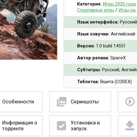
Категория:
Игры 2020 года
Спортивные игры
/
Игры на
Язык интерфейса:
Русский,
Язык озвучки:
Английский
Версия:
1.0 build 14551
Автор репака:
SpaceX
Субтитры:
Русский, Англий
Таблетка:
Вшита (CODEX)
Особенности
Скриншоты
Информация о
Установка и
торренте
запуск