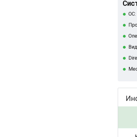
Сис
ОС:
Про
Опе
Вид
Dir
Мес
Ин