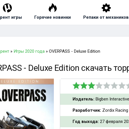
рент игры
Горячие новинки
Репаки от механиков
ррент
»
Игры 2020 года
» OVERPASS - Deluxe Edition
PASS - Deluxe Edition скачать тор
Издатель:
Bigben Interactiv
Разработчик:
Zordix Racing
Год выхода:
27 февраля 20