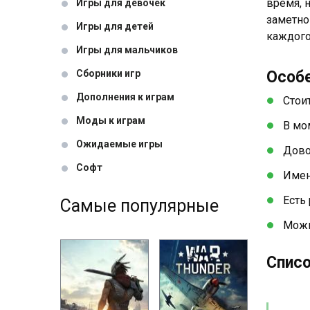
время, 
Игры для девочек
заметно
Игры для детей
каждого
Игры для мальчиков
Сборники игр
Особ
Дополнения к играм
Стои
Моды к играм
В мо
Ожидаемые игры
Дово
Софт
Имен
Есть
Самые популярные
Можн
Списо