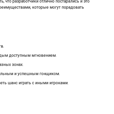
ь, что разработчики отлично постарались и это
преимуществами, которые могут порадовать
в.
ждым доступным мгновением.
азных зонах.
нальным и успешным гонщиком.
ть шанс играть с иными игроками.