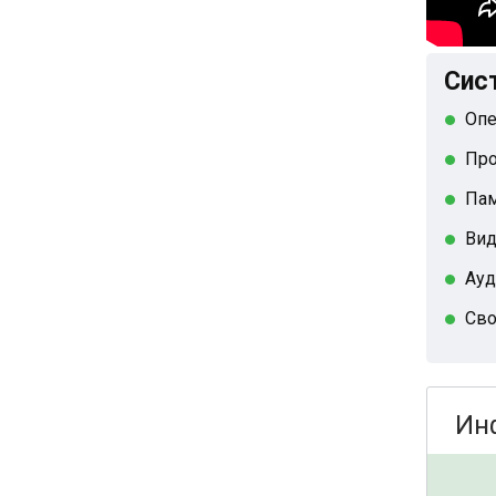
Сис
Опе
Про
Пам
Вид
Ауд
Сво
Ин