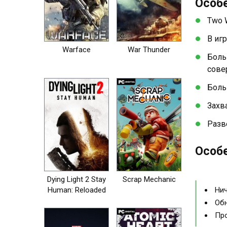
Особ
Two W
В иг
Warface
War Thunder
Боль
сове
Боль
Захв
Разв
Особе
Dying Light 2 Stay
Scrap Mechanic
Human: Reloaded
Нич
Edition
Обн
Про