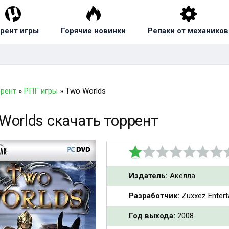
рент игры
Горячие новинки
Репаки от механиков
ррент
»
РПГ игры
» Two Worlds
Worlds скачать торрент
Издатель:
Акелла
Разработчик:
Zuxxez Entert
Год выхода:
2008