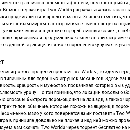
 имеются различные элементы фэнтези, стелс, который веде
о. Компьютерная игра Two Worlds разрабатывалась талантлив
ики продвигали свой проект в массы. Хочется отметить, чт
ым игровым миром, в котором имеет место потрясающий 
т увлекательный и тщательно проработанный сюжет, с не
енных, красочных и продуманных компьютерных игр имеют
но с данной страницы игрового портала, и окунуться в увл
ет
ается игрового процесса проекта Two Worlds , то здесь пе
о типичным для подобных игрушек механикой. Здесь ва
овкость, храбрость и мужество, прокачивая которые вы б
вляемость урону. По той причине, что локации довольно б
ые способы быстрого перемещения на лошади, а также чер
 трех типов: обычные, которые похожи на ящериц и порож
Несомненно, мало у кого повернется язык поставить Two W
игра в принципе довольно не плохая и над ней можно пров
дуем вам скачать Two Worlds через торрент бесплатно на 