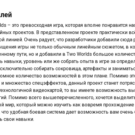
плей
lds – это превосходная игра, которая вполне понравится н
йных проектов. В представленном проекте практически всё
й линией. Очень радует, что разработчики добавили сюда
ыщения игры не только обычным линейным сюжетом, в кот
нному пути, но и добавили в Two Worlds большое количе
ь навыки, уровень или же собрать опыта в игре за опред
сключительно собирать сокровища, артефакты и заниматьс
ромное количество возможностей в этом плане. Помимо эт
 и множество спецэффектов, данный проект станет потряса
ехнологичной видеокартой, то вы имеете возможность вы
гий. Помимо всего вышеперечисленного, хочется выделит
й мир, который можно изучить как вовремя прохождение 
, что удобная боевая система дает возможность вам очень
ь свои навыки.