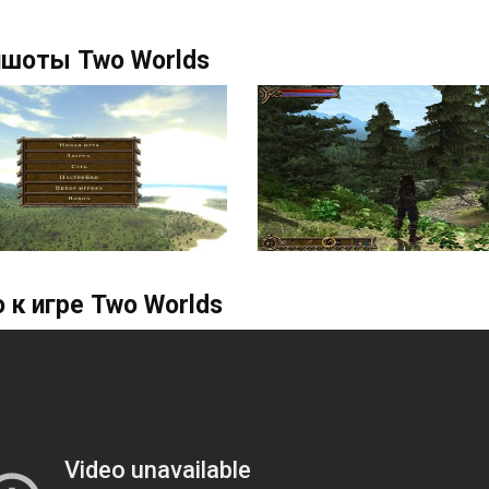
ншоты Two Worlds
 к игре Two Worlds