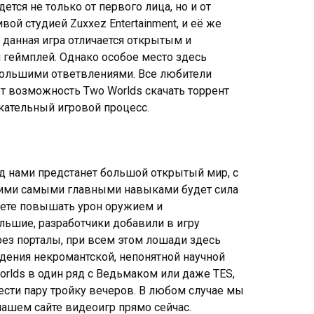
тся не только от первого лица, но и от
ой студией Zuxxez Entertainment, и её же
о данная игра отличается открытым и
геймплей. Однако особое место здесь
большими ответвлениями. Все любители
 возможность Two Worlds скачать торрент
екательный игровой процесс.
ред нами предстанет большой открытый мир, с
шими самыми главными навыками будет сила
удете повышать урон оружием и
ольшие, разработчики добавили в игру
ез порталы, при всем этом лошади здесь
дения некромантской, непонятной научной
orlds в один ряд с Ведьмаком или даже TES,
ести пару тройку вечеров. В любом случае мы
нашем сайте видеоигр прямо сейчас.