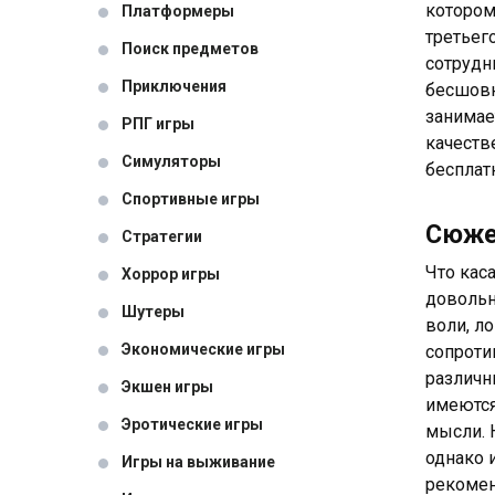
котором
Платформеры
третьег
Поиск предметов
сотрудн
Приключения
бесшовн
занимае
РПГ игры
качеств
Симуляторы
бесплат
Спортивные игры
Сюж
Стратегии
Что кас
Хоррор игры
довольн
Шутеры
воли, л
Экономические игры
сопроти
различн
Экшен игры
имеются
Эротические игры
мысли. 
однако 
Игры на выживание
рекомен