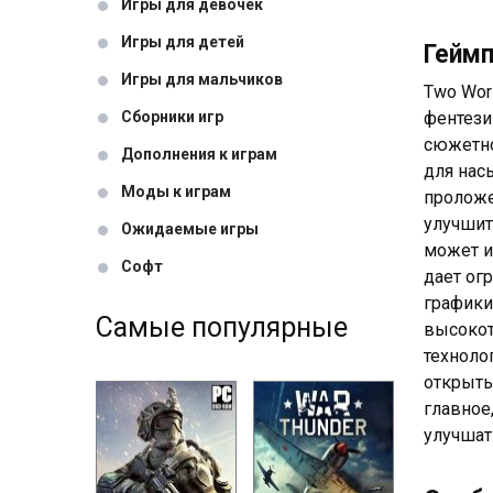
Игры для девочек
Игры для детей
Гейм
Игры для мальчиков
Two Wor
Сборники игр
фентези
сюжетно
Дополнения к играм
для нас
Моды к играм
проложе
улучшит
Ожидаемые игры
может и
Софт
дает ог
графики
Самые популярные
высокот
техноло
открыты
главное
улучшат