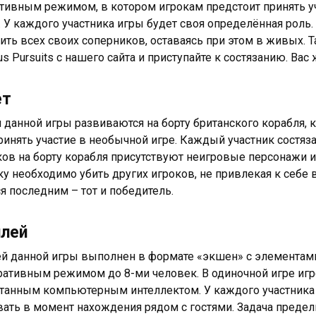
тивным режимом, в котором игрокам предстоит принять уч
. У каждого участника игры будет своя определённая роль
ить всех своих соперников, оставаясь при этом в живых. Т
s Pursuits с нашего сайта и приступайте к состязанию. Вас
ет
 данной игры развиваются на борту британского корабля, 
ринять участие в необычной игре. Каждый участник состя
ков на борту корабля присутствуют неигровые персонажи и о
ку необходимо убить других игроков, не привлекая к себе
ся последним – тот и победитель.
плей
й данной игры выполнен в формате «экшен» с элементам
ративным режимом до 8-ми человек. В одиночной игре игр
танным компьютерным интеллектом. У каждого участника 
ать в момент нахождения рядом с гостями. Задача предель