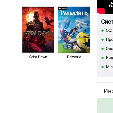
Сис
ОС:
Про
Опе
Grim Dawn
Palworld
Вид
Мес
Ин