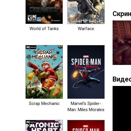
Скрин
World of Tanks
Warface
Видео
Scrap Mechanic
Marvel's Spider-
Man: Miles Morales