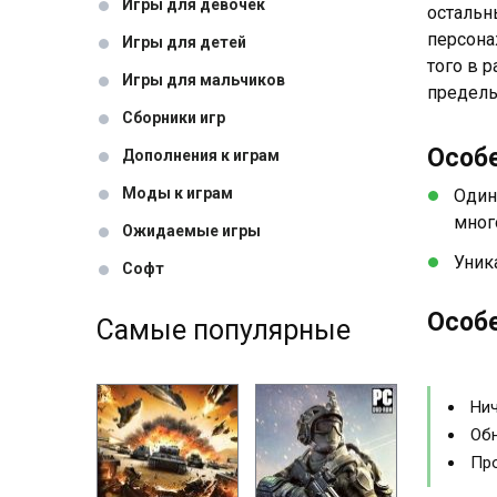
Игры для девочек
остальн
персона
Игры для детей
того в 
Игры для мальчиков
предель
Сборники игр
Особ
Дополнения к играм
Моды к играм
Один
мног
Ожидаемые игры
Уник
Софт
Особе
Самые популярные
Нич
Обн
Про