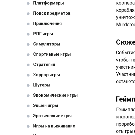
коопера
Платформеры
корабля
Поиск предметов
уничтож
Приключения
Murderou
РПГ игры
Сюж
Симуляторы
События
Спортивные игры
чтобы п
Стратегии
участни
Участни
Хоррор игры
останет
Шутеры
Экономические игры
Гейм
Экшен игры
Геймпле
Эротические игры
и коопе
прорабо
Игры на выживание
отыгрыв