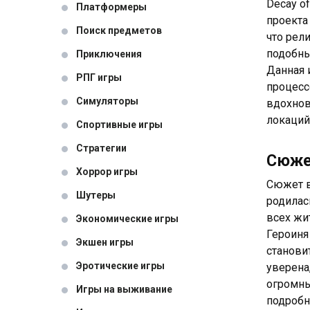
Decay o
Платформеры
проекта
Поиск предметов
что рели
подобны
Приключения
Данная 
РПГ игры
процесс
Симуляторы
вдохнов
локаций
Спортивные игры
Стратегии
Сюж
Хоррор игры
Сюжет в
Шутеры
родилас
всех жи
Экономические игры
Героиня
Экшен игры
станови
Эротические игры
уверена
огромны
Игры на выживание
подробн