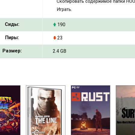
Скопировать содержимое папки HOODL
Играть.
Сиды:
190
Пиры:
23
Размер:
2.4 GB