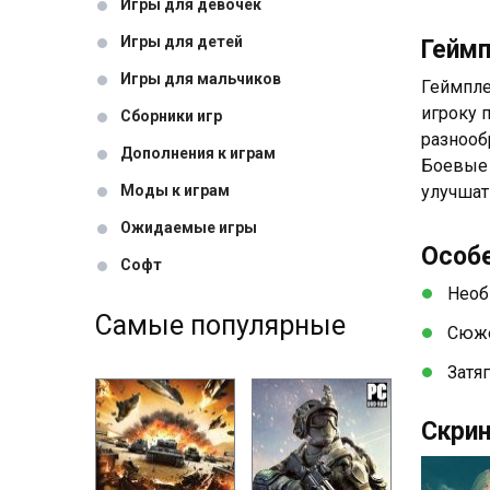
Игры для девочек
Игры для детей
Гейм
Игры для мальчиков
Геймпле
игроку 
Сборники игр
разнооб
Дополнения к играм
Боевые 
Моды к играм
улучшат
Ожидаемые игры
Особ
Софт
Необ
Самые популярные
Сюже
Затя
Скрин