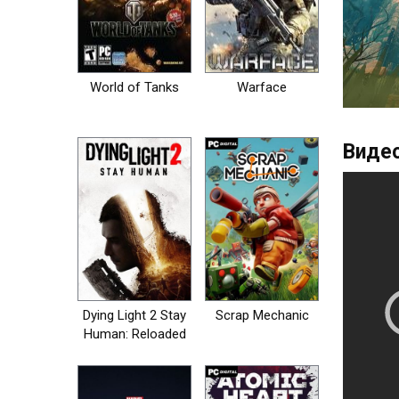
World of Tanks
Warface
Видео
Dying Light 2 Stay
Scrap Mechanic
Human: Reloaded
Edition