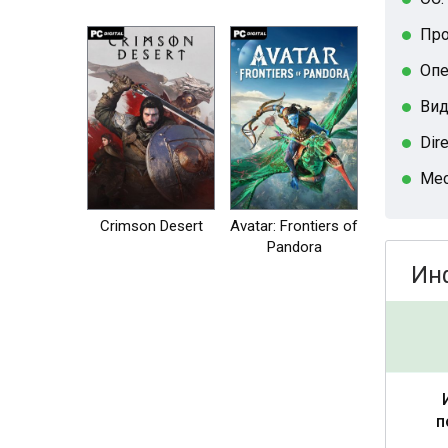
на пк
Про
Опе
Вид
Dir
Мес
Crimson Desert
Avatar: Frontiers of
Pandora
Ин
п