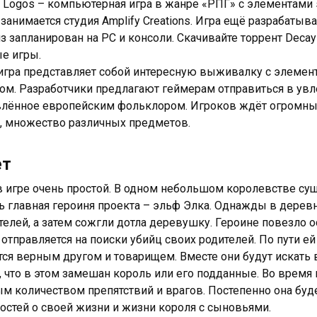
f Logos – компьютерная игра в жанре «РПГ» с элементами s
 занимается студия Amplify Creations. Игра ещё разрабатыв
з запланирован на PC и консоли. Скачивайте торрент Decay 
е игры.
игра представляет собой интересную выживалку с элеме
ом. Разработчики предлагают геймерам отправиться в ув
лённое европейским фольклором. Игроков ждёт огромный
, множество различных предметов.
ет
 игре очень простой. В одном небольшом королевстве сущ
ь главная героиня проекта – эльф Элка. Однажды в дере
телей, а затем сожгли дотла деревушку. Героине повезло о
 отправляется на поиски убийц своих родителей. По пути е
тся верным другом и товарищем. Вместе они будут искать
, что в этом замешан король или его подданные. Во время 
м количеством препятствий и врагов. Постепенно она буд
остей о своей жизни и жизни короля с сыновьями.