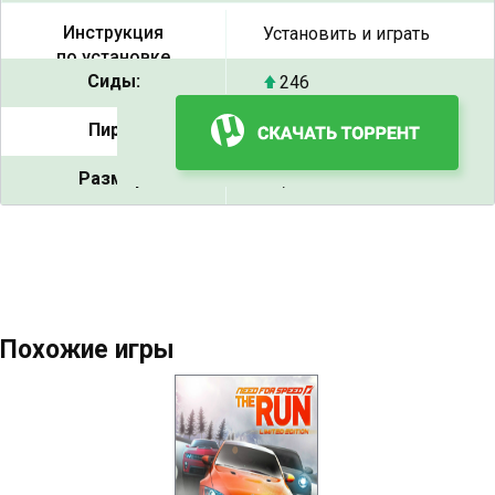
Инструкция
Установить и играть
по установке
Сиды:
246
Пиры:
21
Размер:
15,77 GB
Похожие игры