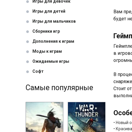
Игры для девочек
Игры для детей
Вам пре
будет не
Игры для мальчиков
Сборники игр
Гейм
Дополнения к играм
Геймпле
Моды к играм
в игров
огромны
Ожидаемые игры
Софт
В проце
снаряже
Самые популярные
Стоит о
выполни
Особ
• Новый 
• Красив