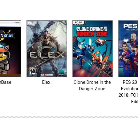
nBase
Elex
Clone Drone in the
PES 201
Danger Zone
Evolutio
2018: FC 
Edi