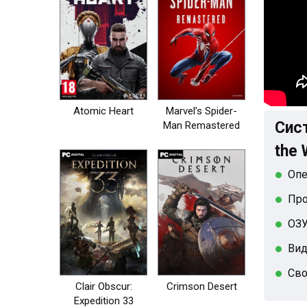
Atomic Heart
Marvel’s Spider-
Сист
Man Remastered
на пк
the 
Опе
Про
ОЗУ
Вид
Сво
Clair Obscur:
Crimson Desert
Expedition 33