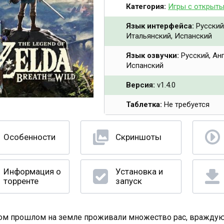
Категория:
Игры с открыт
Язык интерфейса:
Русский
Итальянский, Испанский
Язык озвучки:
Русский, Ан
Испанский
Версия:
v1.4.0
Таблетка:
Не требуется
Особенности
Скриншоты
Информация о
Установка и
торренте
запуск
ом прошлом на земле проживали множество рас, враждующ