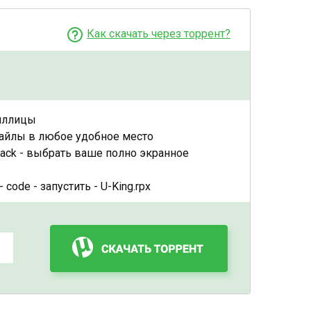
Как скачать через торрент?
риллицы
айлы в любое удобное место
 pack - выбрать ваше полно экранное
- code - запустить - U-King.rpx