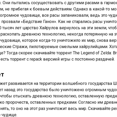
. Они пытались сосуществовать с другими расами в гарм
и, не прибегая к боевым действиям. Однако в какой-то м
огромное чудовище, все расы запаниковали, ведь это чуд
 прозвали «Бедствие Ганон». Как не старались расы уничт
0 тысяч лет царство Хайрулов вернулось на эти земли, чт
 раскопать древнюю технологию, некогда потерянную на э
 чудовище, которое когда-то уничтожило их мир, снова ве
еские Стражи, пилотируемые смелыми хайрулийцами. Хот
? Тогда скорее скачивайте торрент The Legend of Zelda: Bre
 есть торрент с repack версией игры с постоянно раздачей.
ет
жет развивается на территории волшебного государства Ши
ет назад это государство было уничтожено огромным чудо
 чтобы отыскать древнюю технологию, оставленную предк
ко пророчеств, оставленных предками. Согласно им древне
нять, то оно на этот раз уничтожит весь мир. Скачивайте р
 чудище.