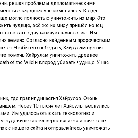
онии, решая проблемы дипломатическими
омент всё кардинально изменилось. Когда
ище могло полностью уничтожить их мир. Это
ожить чудище, всё же их миру пришёл конец.
обы отыскать одну важную технологию. Им
тих землях. Согласно найденным пророчествам
рнётся. Чтобы его победить, Хайрулам нужны
ите помочь Хайрулам уничтожить древнее
ath of the Wild и вперёд убивать чудище. У нас
ик, где правит династия Хайрулов. Очень
вищем. Через 10 тысяч лет Хайрулы вернулись
ами. Им удалось отыскать технологию и
е чудовище снова вернётся и если ничего не
епак с нашего сайта и отправляйтесь уничтожать