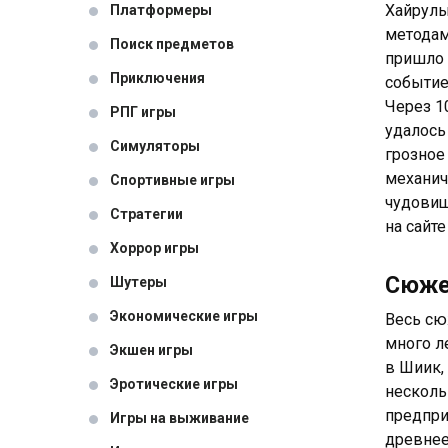
Хайрулы
Платформеры
методам
Поиск предметов
пришло 
Приключения
событие
Через 1
РПГ игры
удалось
Симуляторы
грозное
механич
Спортивные игры
чудовище
Стратегии
на сайте
Хоррор игры
Сюж
Шутеры
Экономические игры
Весь сю
много л
Экшен игры
в Шиик,
Эротические игры
несколь
предпри
Игры на выживание
древнее