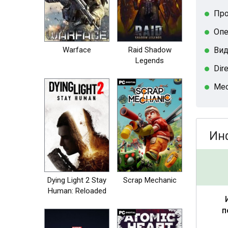
Про
Опе
Warface
Raid Shadow
Вид
Legends
Dir
Мес
Ин
Dying Light 2 Stay
Scrap Mechanic
Human: Reloaded
Edition
п