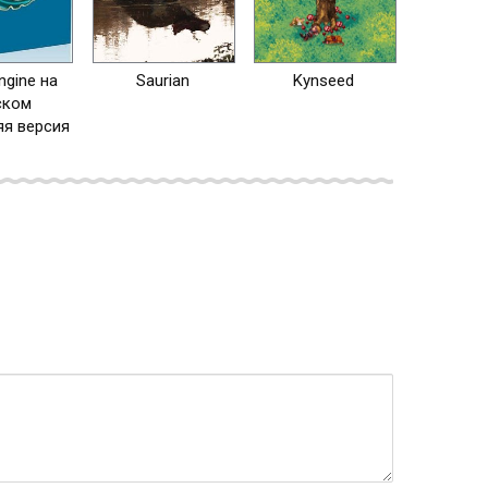
ngine на
Saurian
Kynseed
ском
я версия