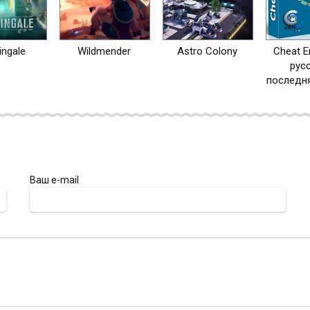
ingale
Wildmender
Astro Colony
Cheat E
рус
последня
Ваш e-mail