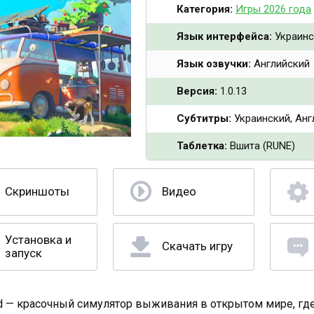
Категория:
Игры 2026 года
Язык интерфейса:
Украинск
Язык озвучки:
Английский
Версия:
1.0.13
Субтитры:
Украинский, Англ
Таблетка:
Вшита (RUNE)
Скриншоты
Видео
Установка и
Скачать игру
запуск
d — красочный симулятор выживания в открытом мире, гд