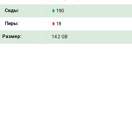
Сиды:
190
Пиры:
18
Размер:
14.2 GB