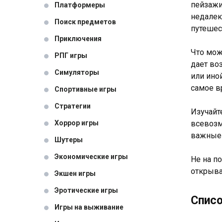
пейзажи
Платформеры
недалек
Поиск предметов
путешес
Приключения
Что мож
РПГ игры
дает во
Симуляторы
или ино
самое в
Спортивные игры
Стратегии
Изучайт
Хоррор игры
всевозм
важные 
Шутеры
Экономические игры
Не на п
открыва
Экшен игры
Эротические игры
Списо
Игры на выживание