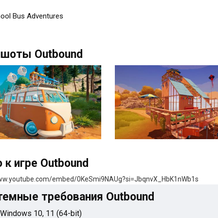
ool Bus Adventures
ншоты Outbound
 к игре Outbound
www.youtube.com/embed/0KeSmi9NAUg?si=JbqnvX_HbK1nWb1s
темные требования Outbound
 Windows 10, 11 (64-bit)