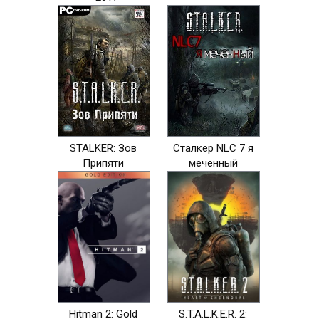
STALKER: Зов
Сталкер NLC 7 я
Припяти
меченный
Hitman 2: Gold
S.T.A.L.K.E.R. 2: