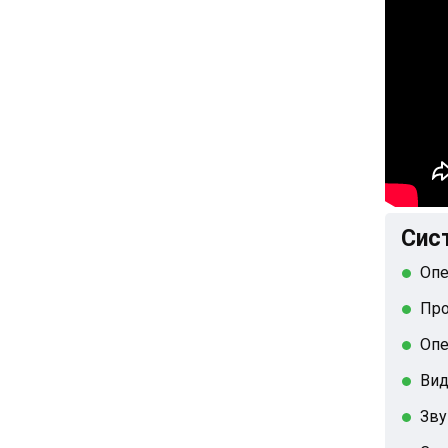
Сис
Опе
Про
Опе
Вид
Зву