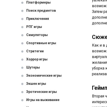
увлекат
Платформеры
возможн
Поиск предметов
Затем р
дополне
Приключения
дополне
РПГ игры
Симуляторы
Сюж
Спортивные игры
Как и в 
возможн
Стратегии
виртуал
Хоррор игры
желания
Шутеры
уборка 
реализа
Экономические игры
Экшен игры
Гейм
Эротические игры
Вторая 
Игры на выживание
интерес