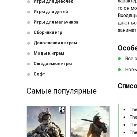
характе
Игры для девочек
то он мо
Игры для детей
Входящи
Игры для мальчиков
дают во
занимат
Сборники игр
Дополнения к играм
Особ
Моды к играм
Все 
Ожидаемые игры
Новы
Софт
Списо
Самые популярные
The
The
The
The