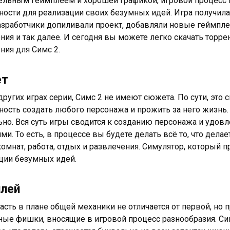
ельным геймплеем и хорошей графикой, игровой процесс 
ости для реализации своих безумных идей. Игра получила
азработчики допиливали проект, добавляли новые геймпл
ния и так далее. И сегодня вы можете легко скачать торрен
ния для Симс 2.
ет
других играх серии, Симс 2 не имеют сюжета. По сути, это 
ость создать любого персонажа и прожить за него жизнь.
ьно. Вся суть игры сводится к созданию персонажа и удов
ми. То есть, в процессе вы будете делать всё то, что дела
комнат, работа, отдых и развлечения. Симулятор, который
ции безумных идей.
плей
часть в плане общей механики не отличается от первой, но
ные фишки, вносящие в игровой процесс разнообразия. С