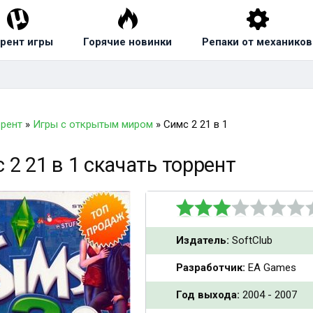
рент игры
Горячие новинки
Репаки от механиков
ррент
»
Игры с открытым миром
» Симс 2 21 в 1
 2 21 в 1 скачать торрент
Издатель:
SoftClub
Разработчик:
EA Games
Год выхода:
2004 - 2007