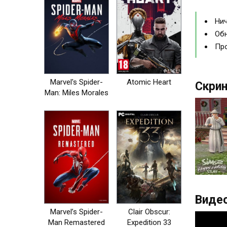
Нич
Обн
Про
Marvel's Spider-
Atomic Heart
Скрин
Man: Miles Morales
Видео
Marvel’s Spider-
Clair Obscur:
Man Remastered
Expedition 33