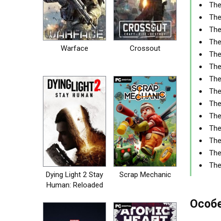
The
The
The
The
Warface
Crossout
The
The
The
The
The
The
The
The
The
The
Dying Light 2 Stay
Scrap Mechanic
Human: Reloaded
Edition
Особе