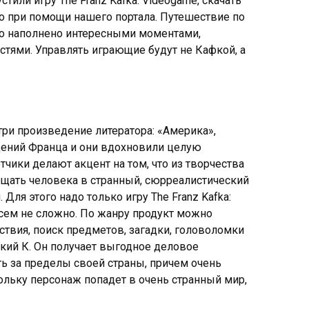
или игру The Franz Kafka: Videogame, скачать
о при помощи нашего портала. Путешествие по
оно наполнено интересными моментами,
тями. Управлять играющие будут не Кафкой, а
ри произведение литератора: «Америка»,
дений Франца и они вдохновили целую
тчики делают акцент на том, что из творчества
ещать человека в странный, сюрреалистический
 Для этого надо только игру The Franz Kafka:
овсем не сложно. По жанру продукт можно
твия, поиск предметов, загадки, головоломки
некий К. Он получает выгодное деловое
ь за пределы своей страны, причем очень
кольку персонаж попадет в очень странный мир,