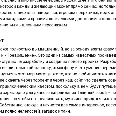
 странный мир писателя Франца Кафки. Для этого они выпуст
 которой каждый желающий может прямо сейчас, но тольк
вестного писателя, наверняка, игрокам понравится, ведь 
и загадками и прочими логическими достопримечательнос
енно вымышленным персонажем.
ет
оже полностью вымышленный, но за основу взяты сразу т
 и «Превращение». Это одни из самых известных произве
 студию на разработку и создание нового проекта. Разрабо
я взяли только обстановку, атмосферу и его умение перем
нуться в этот мир могут даже те, кто не любит читать книги.
me скачать через торрент и через наш сайт, что сделать с
 приключенческим квестом, поскольку в нем будут путешес
что характерно для данного направления. Главный герой – 
ение, но чтобы его реализовать, мужчине придется выехат
 Собственно, отсюда и начнется все самое интересное, пос
м полно нелепостей, загадок и тайн.