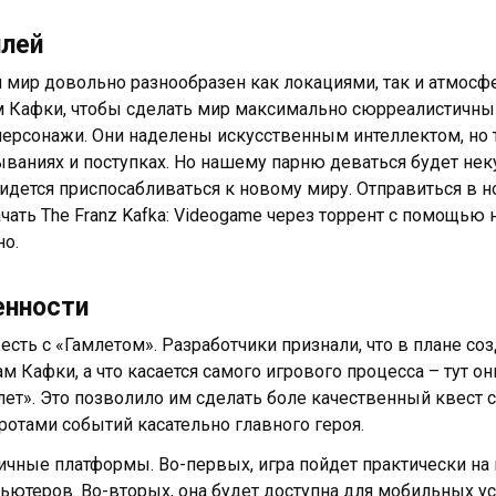
плей
 мир довольно разнообразен как локациями, так и атмосфе
м Кафки, чтобы сделать мир максимально сюрреалистичным
персонажи. Они наделены искусственным интеллектом, но 
ваниях и поступках. Но нашему парню деваться будет нек
ридется приспосабливаться к новому миру. Отправиться в
ачать The Franz Kafka: Videogame через торрент с помощью 
но.
енности
есть с «Гамлетом». Разработчики признали, что в плане со
ам Кафки, а что касается самого игрового процесса – тут
лет». Это позволило им сделать боле качественный квес
ротами событий касательно главного героя.
ичные платформы. Во-первых, игра пойдет практически на
ьютеров. Во-вторых, она будет доступна для мобильных ус