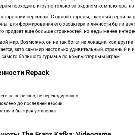
ерам проходить игру не только за экраном компьютера, но
осторонний персонаж. С одной стороны, главный герой на 
оны, для формирования его характера и личности были вз
это придает еще больше странностей, но ведь менее интерес
вой мир. Возможно, он не так богат на локации, как другие
чается, зато сам мир настолько удивительный, странный и 
 самого большого гурмана по компьютерным играм.
нности Repack
его не вырезано, не перекодировано.
овлено до последней версии.
стая и быстрая установка.
шоты The Franz Kafka: Videogame