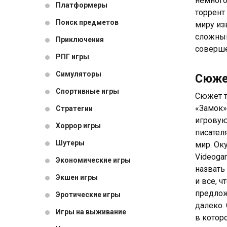
немного
Платформеры
торрент
Поиск предметов
миру из
сложным
Приключения
соверш
РПГ игры
Симуляторы
Сюж
Спортивные игры
Сюжет т
«Замок»
Стратегии
игровую
Хоррор игры
писател
Шутеры
мир. Оку
Videoga
Экономические игры
назвать
Экшен игры
и все, 
предлож
Эротические игры
далеко.
Игры на выживание
в которо