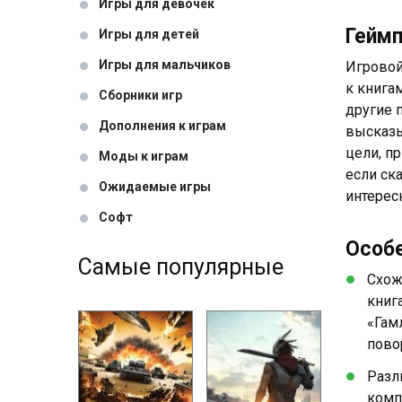
Игры для девочек
Гейм
Игры для детей
Игры для мальчиков
Игровой
к книга
Сборники игр
другие 
Дополнения к играм
высказы
цели, п
Моды к играм
если ск
Ожидаемые игры
интерес
Софт
Особ
Самые популярные
Схож
книг
«Гам
пово
Разл
комп