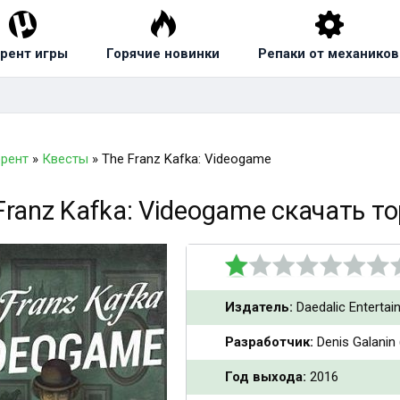
рент игры
Горячие новинки
Репаки от механиков
ррент
»
Квесты
» The Franz Kafka: Videogame
Franz Kafka: Videogame скачать т
Издатель:
Daedalic Entertai
Разработчик:
Denis Galanin
Год выхода:
2016