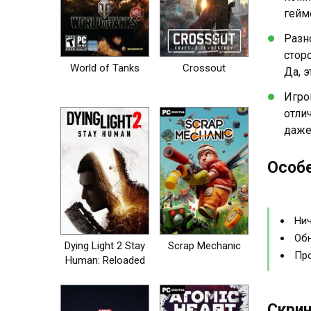
гейм
Разн
стор
World of Tanks
Crossout
Да, 
Игро
отли
даже
Особе
Нич
Обн
Dying Light 2 Stay
Scrap Mechanic
Про
Human: Reloaded
Edition
Скрин