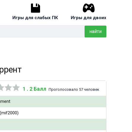
Игры для слабых ПК
Игры для двоих
найти
оррент
1 . 2 Балл
Проголосовало 57 человек
nment
 (mif2000)