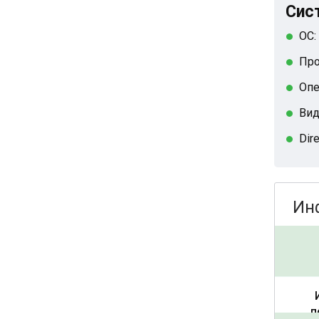
Сис
ОС:
Про
Опе
Вид
Dir
Ин
п