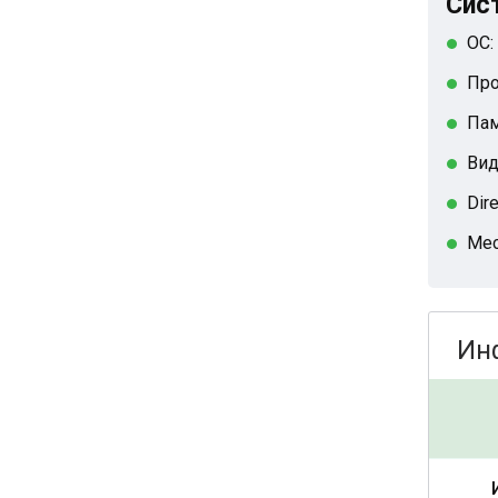
Сист
ОС:
Про
Пам
Вид
Dire
Мес
Ин