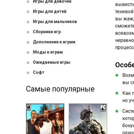
Игры для девочек
вывести
теневой
Игры для детей
вы жажд
Игры для мальчиков
сможете
Сборники игр
всевозм
неравно
Дополнения к играм
процесс
Моды к играм
Ожидаемые игры
Особ
Софт
Возм
вы с
Самые популярные
Как 
но у
Сист
кото
бону
одно