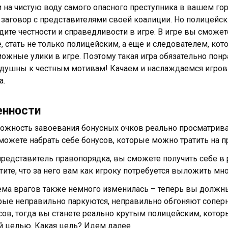
 на чистую воду самого опасного преступника в вашем гор
 заговор с представителями своей коалиции. Но полицейски
ите честности и справедливости в игре. В игре вы сможет
, стать не только полицейским, а еще и следователем, ко
ожные улики в игре. Поэтому такая игра обязательно понр
душны к честным мотивам! Качаем и наслаждаемся игровы
а.
енности
ожность завоевания бонусных очков реально просматрива
можете набрать себе бонусов, которые можно тратить на п
представитель правопорядка, вы сможете получить себе в 
чтите, что за него вам как игроку потребуется выложить мн
ема врагов также немного изменилась – теперь вы должны
рые неправильно паркуются, неправильно обгоняют соперн
сов, тогда вы станете реально крутым полицейским, котор
й целью. Какая цель? Идем далее