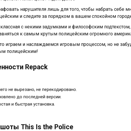
афовать нарушителя лишь для того, чтобы набрать себе мн
цейским и следите за порядком в вашем спокойном городе
 классная с некими задумками и философским подтекстом
авняться к самым крутым полицейским огромного америка
то играем и наслаждаемся игровым процессом, но не забуд
ым полицейским!
нности Repack
его не вырезано, не перекодировано.
овлено до последней версии.
стая и быстрая установка.
шоты This Is the Police