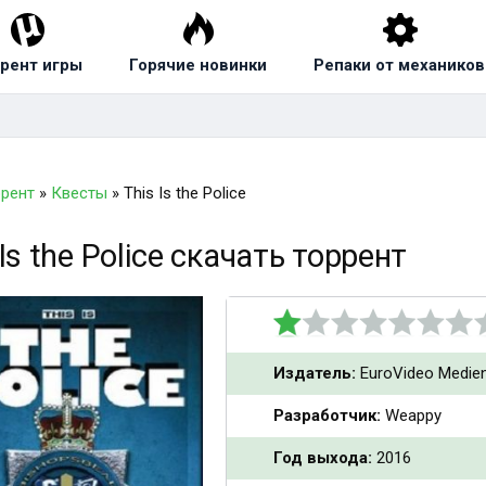
рент игры
Горячие новинки
Репаки от механиков
ррент
»
Квесты
» This Is the Police
 Is the Police скачать торрент
Издатель:
EuroVideo Medie
Разработчик:
Weappy
Год выхода:
2016