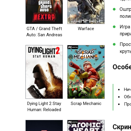
Оштр
поли
Игра
GTA / Grand Theft
Warface
прир
Auto: San Andreas
- NEXT RP [+MP]
Прос
крут
Особе
Нич
Обн
Dying Light 2 Stay
Scrap Mechanic
Про
Human: Reloaded
Edition
Скрин