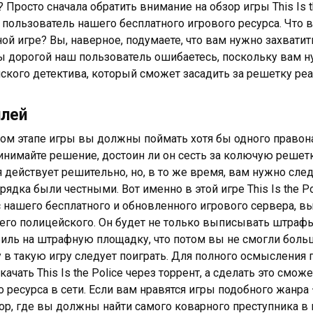
 Просто сначала обратить внимание на обзор игры This Is t
пользователь нашего бесплатного игрового ресурса. Что в
ой игре? Вы, наверное, подумаете, что вам нужно захватит
ы дорогой наш пользователь ошибаетесь, поскольку вам н
ского детектива, который сможет засадить за решетку ре
плей
ом этапе игры вы должны поймать хотя бы одного правона
инимайте решение, достоин ли он сесть за колючую решетк
 действует решительно, но, в то же время, вам нужно след
рядка были честными. Вот именно в этой игре This Is the P
с нашего бесплатного и обновленного игрового сервера, вы
его полицейского. Он будет не только выписывать штрафы
иль на штрафную площадку, что потом вы не смогли боль
 в такую игру следует поиграть. Для полного осмысления 
качать This Is the Police через торрент, а сделать это см
о ресурса в сети. Если вам нравятся игры подобного жанра
ор, где вы должны найти самого коварного преступника в