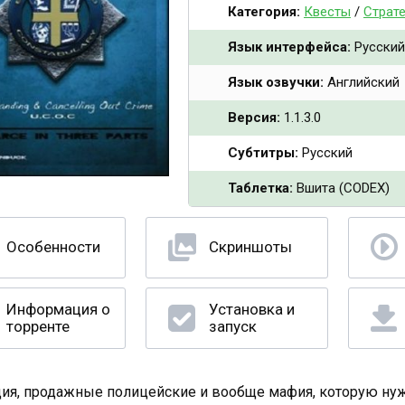
Категория:
Квесты
/
Страте
Язык интерфейса:
Русский
Язык озвучки:
Английский
Версия:
1.1.3.0
Субтитры:
Русский
Таблетка:
Вшита (CODEX)
Особенности
Скриншоты
Информация о
Установка и
торренте
запуск
ия, продажные полицейские и вообще мафия, которую нужн