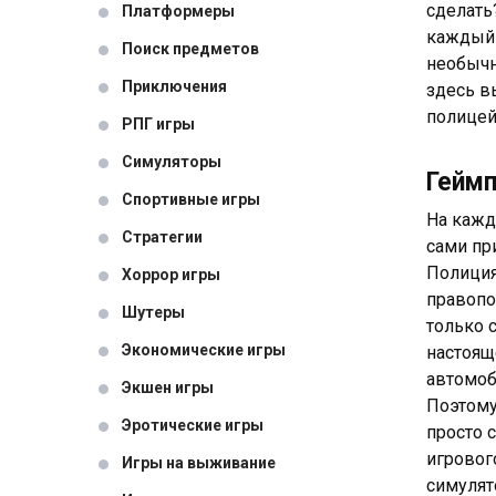
сделать?
Платформеры
каждый 
Поиск предметов
необычн
Приключения
здесь в
полицей
РПГ игры
Симуляторы
Гейм
Спортивные игры
На кажд
Стратегии
сами пр
Полиция
Хоррор игры
правопо
Шутеры
только 
Экономические игры
настоящ
автомоб
Экшен игры
Поэтому
Эротические игры
просто с
игровог
Игры на выживание
симулят