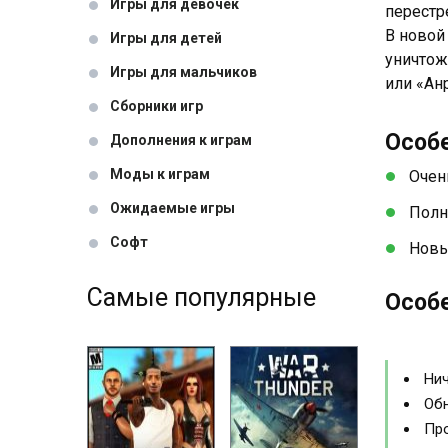
Игры для девочек
перестр
В новой
Игры для детей
уничтож
Игры для мальчиков
или «Ан
Сборники игр
Особ
Дополнения к играм
Моды к играм
Очен
Ожидаемые игры
Полн
Софт
Новы
Самые популярные
Особе
Нич
Обн
Про