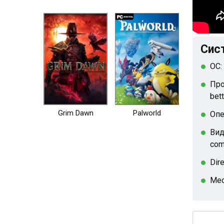
Сист
ОС:
Про
bett
Grim Dawn
Palworld
Опе
Вид
com
Dir
Мес