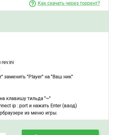
Как скачать через торрент?
rev.ini
i
r" заменить "Player" на "Ваш ник"
на клавишу тильда "~"
ect ip : port и нажать Enter (ввод)
ербраузере из меню игры.