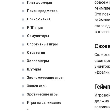
совсем 
Платформеры
геймпле
Поиск предметов
Это поз
Приключения
геймпле
стала о
РПГ игры
в класс
Симуляторы
Спортивные игры
Сюж
Стратегии
Сюжета 
своя це
Хоррор игры
уничтож
Шутеры
«фраги»
Экономические игры
Гейм
Экшен игры
Эротические игры
Игровой
должна 
Игры на выживание
заложни