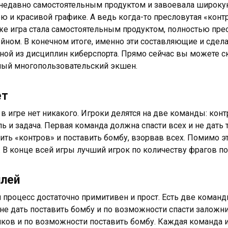
недавно самостоятельным продуктом и завоевала широкую
ю и красивой графике. А ведь когда-то пресловутая «контр
же игра стала самостоятельным продуктом, полностью прео
йном. В конечном итоге, именно эти составляющие и сдела
дной из дисциплин киберспорта. Прямо сейчас вы можете ск
ный многопользовательский экшен.
ет
в игре нет никакого. Игроки делятся на две команды: кон
ль и задача. Первая команда должна спасти всех и не дать
ить «контров» и поставить бомбу, взорвав всех. Помимо эт
. В конце всей игры лучший игрок по количеству фрагов п
плей
 процесс достаточно примитивен и прост. Есть две команды
не дать поставить бомбу и по возможности спасти заложни
ков и по возможности поставить бомбу. Каждая команда и