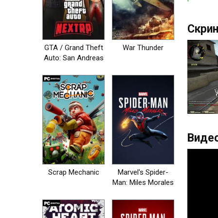
Скрин
GTA / Grand Theft
War Thunder
Auto: San Andreas
- NEXT RP [+MP]
Видео
Scrap Mechanic
Marvel's Spider-
Man: Miles Morales