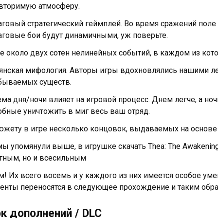
вторимую атмосферу.
говый стратегический геймплей. Во время сражений поле 
говые бои будут динамичными, уж поверьте.
ре около двух сотен нелинейных событий, в каждом из кот
янская мифология. Авторы игры вдохновлялись нашими ле
бываемых существ.
ема дня/ночи влияет на игровой процесс. Днем легче, а ноч
обные уничтожить в миг весь ваш отряд.
южету в игре несколько концовок, выдаваемых на основе
мы упомянули выше, в игрушке скачать Thea: The Awakening
тным, но и всесильным
м! Их всего восемь и у каждого из них имеется особое ум
енты переносятся в следующее прохождение и таким обр
к дополнений / DLC