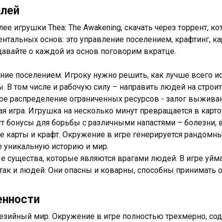
плей
лее игрушки Thea: The Awakening, скачать через торрент, к
нтальных основ: это управление поселением, крафтинг, ка
давайте о каждой из основ поговорим вкратце.
ние поселением. Игроку нужно решить, как лучше всего и
. В том числе и рабочую силу – направить людей на строи
ое распределение ограниченных ресурсов - залог выжива
ая игра. Игрушка на несколько минут превращается в карто
ут бонусы для борьбы с различными напастями – болезни, вр
е карты и крафт. Окружение в игре генерируется рандом
е уникальную историю и мир.
е существа, которые являются врагами людей. В игре уй
 так и людей. Они опасны и коварны, способны принимать 
енности
езийный мир. Окружение в игре полностью трехмерно, сод