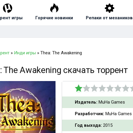
рент игры
Горячие новинки
Репаки от механиков
ррент
»
Инди игры
» Thea: The Awakening
: The Awakening скачать торрент
Издатель:
MuHa Games
Разработчик:
MuHa Games
Год выхода:
2015