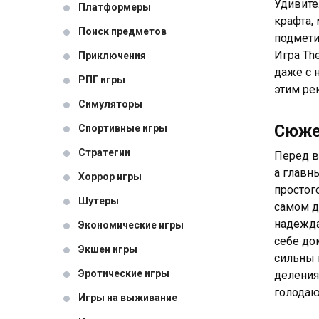
Удивите
Платформеры
крафта,
Поиск предметов
подметит
Игра Th
Приключения
даже с 
РПГ игры
этим ре
Симуляторы
Сюж
Спортивные игры
Стратегии
Перед в
а главн
Хоррор игры
простог
Шутеры
самом д
надежда
Экономические игры
себе до
Экшен игры
сильны 
Эротические игры
деления
голодаю
Игры на выживание