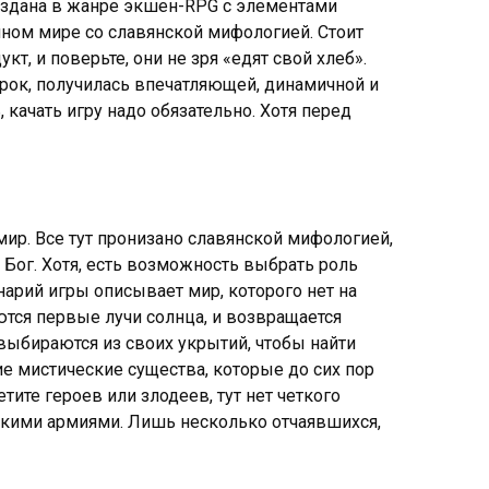
оздана в жанре экшен-RPG с элементами
ном мире со славянской мифологией. Стоит
т, и поверьте, они не зря «едят свой хлеб».
игрок, получилась впечатляющей, динамичной и
 качать игру надо обязательно. Хотя перед
р. Все тут пронизано славянской мифологией,
 Бог. Хотя, есть возможность выбрать роль
нарий игры описывает мир, которого нет на
ются первые лучи солнца, и возвращается
ыбираются из своих укрытий, чтобы найти
ие мистические существа, которые до сих пор
тите героев или злодеев, тут нет четкого
ликими армиями. Лишь несколько отчаявшихся,