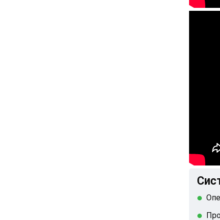
Сис
Опе
Про