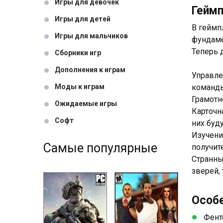
Игры для девочек
Гейм
Игры для детей
В геймп
Игры для мальчиков
фундаме
Теперь 
Сборники игр
Дополнения к играм
Управле
Моды к играм
команды
Грамотн
Ожидаемые игры
Карточн
Софт
них буд
Изучени
Самые популярные
получит
Странны
зверей,
Особ
Фент