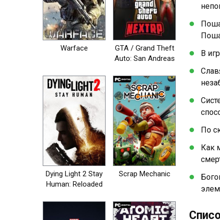
непо
Поша
Поша
Warface
GTA / Grand Theft
В иг
Auto: San Andreas
- NEXT RP [+MP]
Слав
неза
Сист
спос
По с
Как 
смер
Dying Light 2 Stay
Scrap Mechanic
Бого
Human: Reloaded
элем
Edition
Списо