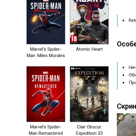
Ret
Особе
Marvel's Spider-
Atomic Heart
Man: Miles Morales
Нич
Обн
Про
Скрин
Marvel’s Spider-
Clair Obscur:
Man Remastered
Expedition 33