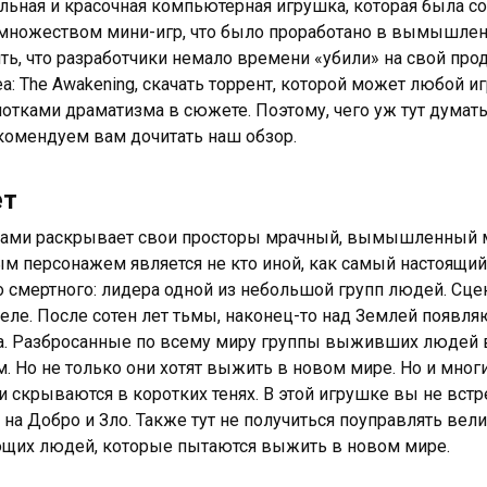
льная и красочная компьютерная игрушка, которая была с
 множеством мини-игр, что было проработано в вымышлен
ь, что разработчики немало времени «убили» на свой продук
ea: The Awakening, скачать торрент, которой может любой 
нотками драматизма в сюжете. Поэтому, чего уж тут думать,
комендуем вам дочитать наш обзор.
ет
ами раскрывает свои просторы мрачный, вымышленный ми
ым персонажем является не кто иной, как самый настоящий
о смертного: лидера одной из небольшой групп людей. Сце
еле. После сотен лет тьмы, наконец-то над Землей появля
. Разбросанные по всему миру группы выживших людей в
м. Но не только они хотят выжить в новом мире. Но и мног
и скрываются в коротких тенях. В этой игрушке вы не встре
 на Добро и Зло. Также тут не получиться поуправлять ве
щих людей, которые пытаются выжить в новом мире.