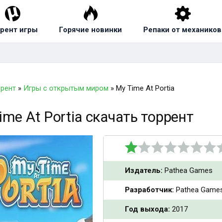
рент игры
Горячие новинки
Репаки от механиков
ррент
»
Игры с открытым миром
» My Time At Portia
ime At Portia скачать торрент
Издатель:
Pathea Games
Разработчик:
Pathea Game
Год выхода:
2017