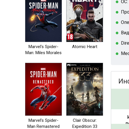
ОС:
Про
Опе
Вид
Dir
Marvel's Spider-
Atomic Heart
Man: Miles Morales
Мес
Ин
Marvel’s Spider-
Clair Obscur:
п
Man Remastered
Expedition 33