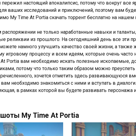
 пережил настоящий апокалипсис, потому что вокруг все 
для ваших исследований и приключений, поэтому вам будет,
имо My Time At Portia скачать торрент бесплатно на нашем
 распоряжении не только наработанные навыки и таланты, 
ые реликвии из прошлого. На сегодняшний день все эти п
можете намного улучшить качество своей жизни, а также ж
му игровому процессу и всем идеям, которые очень часто 
 At Portia вам необходимо искать полезные ископаемые, д
иками, потому что только таким образом можно преуспет
ечисленного, хочется отметить здесь развивающуюся вм
 вам необходимо знакомиться с ними и вступать в диалоги
яющая, в рамках которой вы будете развивать персонажа 
шоты My Time At Portia