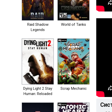
Raid Shadow
World of Tanks
Legends
Dying Light 2 Stay
Scrap Mechanic
Human: Reloaded
Edition
Сис