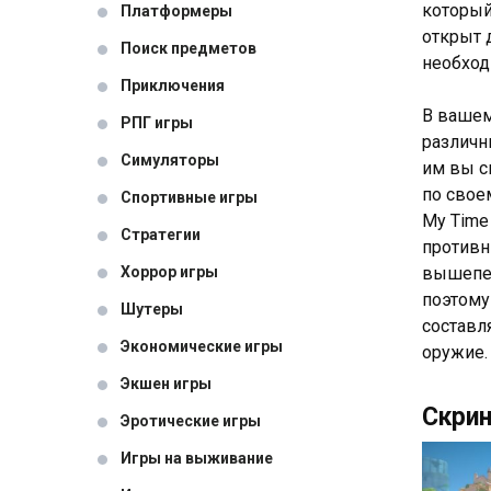
который
Платформеры
открыт 
Поиск предметов
необход
Приключения
В вашем
РПГ игры
различн
Симуляторы
им вы с
по свое
Спортивные игры
My Time
Стратегии
противн
Хоррор игры
вышепер
поэтому
Шутеры
составл
Экономические игры
оружие.
Экшен игры
Скрин
Эротические игры
Игры на выживание