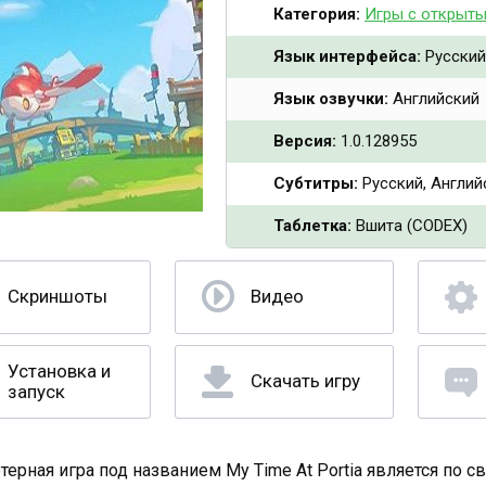
Категория:
Игры с открыт
Язык интерфейса:
Русский
Язык озвучки:
Английский
Версия:
1.0.128955
Субтитры:
Русский, Англий
Таблетка:
Вшита (CODEX)
Скриншоты
Видео
Установка и
Скачать игру
запуск
ерная игра под названием My Time At Portia является по с